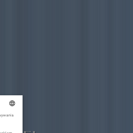
owywania
OLISH
NGLISH