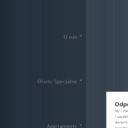
O nas
Oferty Specjalne
Odpo
My i na
i uzysk
danych 
Apartamenty