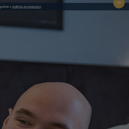
OK
zgodnie z
polityką prywatności
.