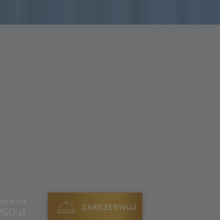
Cena od
ZAREZERWUJ
260 zł