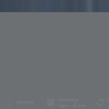
Obowiązuje
POWRÓT
1 gru - 17 kwi