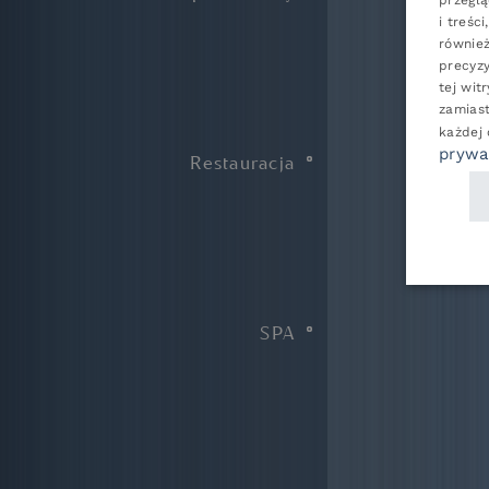
przeglą
i treśc
również
precyzy
tej wit
zamias
każdej
prywa
Restauracja
SPA