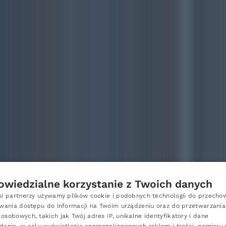
wiedzialne korzystanie z Twoich danych
si partnerzy używamy plików cookie i podobnych technologii do przech
P
iwania dostępu do informacji na Twoim urządzeniu oraz do przetwarzania
osobowych, takich jak Twój adres IP, unikalne identyfikatory i dane
E