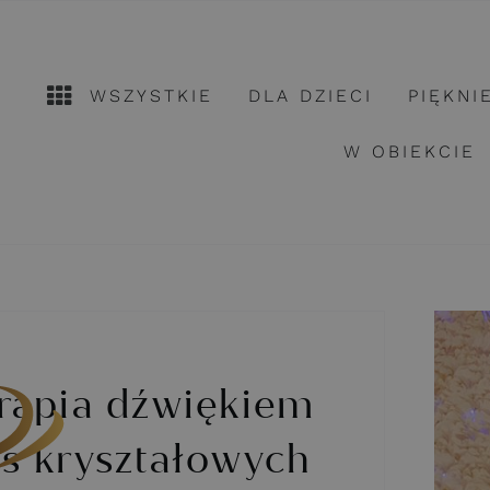
WSZYSTKIE
DLA DZIECI
PIĘKNI
W OBIEKCIE
rapia dźwiękiem
s kryształowych