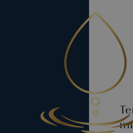
Te
mi