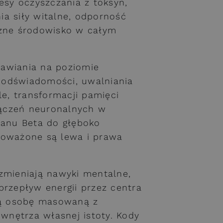
esy oczyszczania z toksyn,
a siły witalne, odporność
czne środowisko w całym
awiania na poziomie
podświadomości, uwalniania
le, transformacji pamięci
ączeń neuronalnych w
tanu Beta do głęboko
noważone są lewa i prawa
zmieniają nawyki mentalne,
przepływ energii przez centra
szą osobę masowaną z
nętrza własnej istoty. Kody