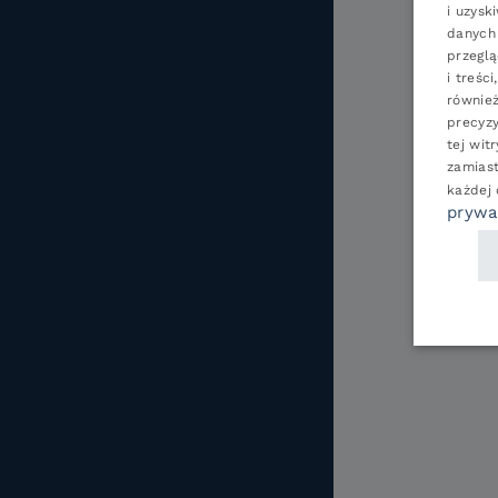
i uzysk
danych 
przeglą
i treśc
również
precyzy
tej wit
zamias
każdej
prywa