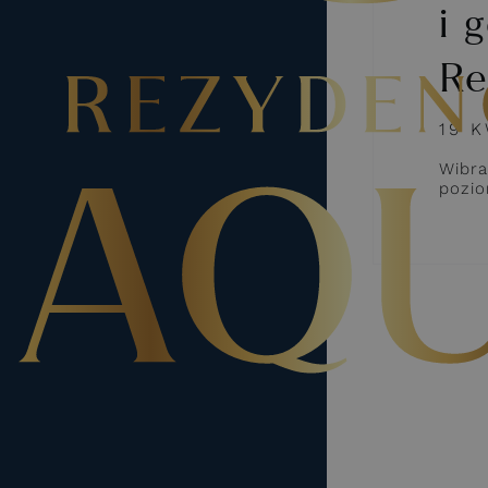
i 
Re
19 
Wibra
pozi