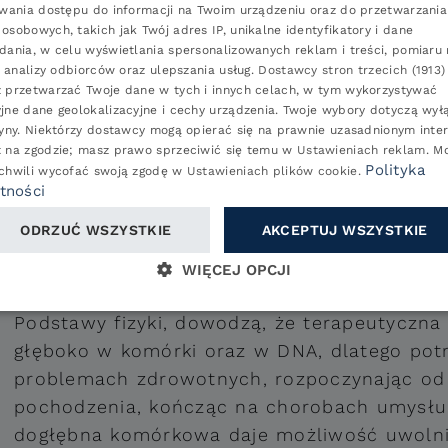
P
iwania dostępu do informacji na Twoim urządzeniu oraz do przetwarzania
osobowych, takich jak Twój adres IP, unikalne identyfikatory i dane
E
dania, w celu wyświetlania spersonalizowanych reklam i treści, pomiaru
Terapia dźwiękiem wchodzi w obręb naturopa
i, analizy odbiorców oraz ulepszania usług.
Dostawcy stron trzecich (1913)
G
leczniczych. Z naukowych badań klinicznych
 przetwarzać Twoje dane w tych i innych celach, w tym wykorzystywać
C
jne dane geolokalizacyjne i cechy urządzenia. Twoje wybory dotyczą wył
narząd człowieka wibruje z określoną często
ryny. Niektórzy dostawcy mogą opierać się na prawnie uzasadnionym inter
tych wartości są przyczyną dolegliwości ora
t na zgodzie; masz prawo sprzeciwić się temu w
Ustawieniach reklam
. M
Polityka
 chwili wycofać swoją zgodę w
Ustawieniach plików cookie
.
tności
Misy dźwiękowe oraz gongi generują fale dź
tonalnej oraz wibracyjnej. Wpływa to na org
ODRZUĆ WSZYSTKIE
AKCEPTUJ WSZYSTKIE
do samoregeneracji, a tym samym powrotu d
WIĘCEJ OPCJI
homeostazy.
Podstawy fizyki, dowodzą, że terapeutyczna
głęboko w komórki oraz w DNA, dlatego pot
problemach zdrowotnych, rozpoczynając od s
pochodzenia, kończąc na chorobach umysłu i
dogłębna komórkowa daje możliwość uwolnie