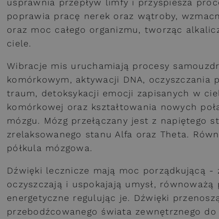
usprawnia przepływ limfy i przyspiesza proc
poprawia pracę nerek oraz wątroby, wzmacni
oraz moc całego organizmu, tworząc alkali
ciele.
Wibracje mis uruchamiają procesy samouzdr
komórkowym, aktywacji DNA, oczyszczania 
traum, detoksykacji emocji zapisanych w cie
komórkowej oraz kształtowania nowych poł
mózgu. Mózg przełączany jest z napiętego s
zrelaksowanego stanu Alfa oraz Theta. Rów
półkula mózgowa.
Dźwięki lecznicze mają moc porządkującą - 
oczyszczają i uspokajają umysł, równoważą 
energetyczne regulując je. Dźwięki przeno
przebodźcowanego świata zewnętrznego do w