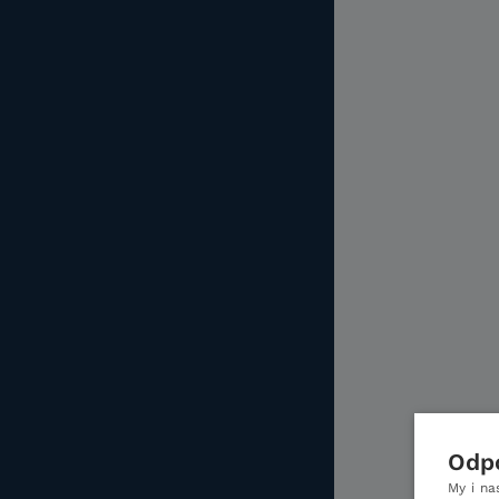
Odpo
My i na